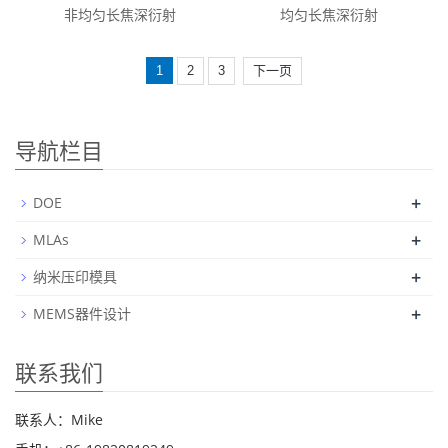
非均匀长焦深衍射
均匀长焦深衍射
1
2
3
下一页
导航栏目
+
DOE
+
MLAs
+
纳米压印模具
+
MEMS器件设计
联系我们
联系人：Mike