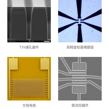
TSV通孔器件
高精度硅基掩膜版
叉指电极
微流控器件